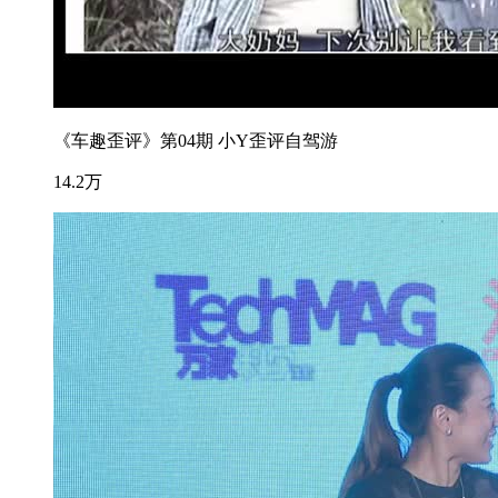
《车趣歪评》第04期 小Y歪评自驾游
14.2万