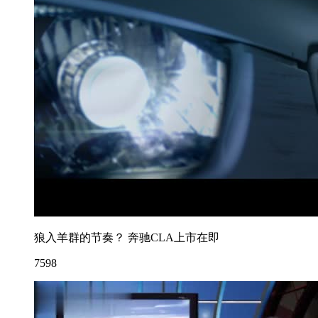
狼入羊群的节奏？ 奔驰CLA上市在即
7598